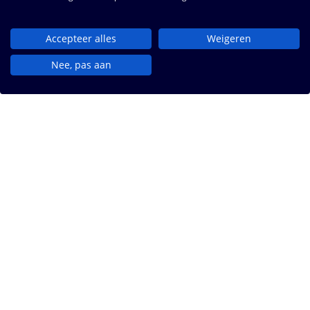
Accepteer alles
Weigeren
Nee, pas aan
iprox. Standaard op maat gemaakt.
iprox. ontwikkelt en implementeert haar suite
voor online dienstverlening. We doen dit voor
het (semi-)publieke domein. Wij creëren een prettige,
laagdrempelige gebruikservaring voor
iedereen. Standaard compleet en compliant. Op maat
voor iedere vraag.