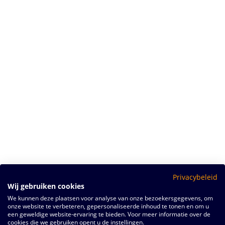
Privacybeleid
Wij gebruiken cookies
We kunnen deze plaatsen voor analyse van onze bezoekersgegevens, om
onze website te verbeteren, gepersonaliseerde inhoud te tonen en om u
een geweldige website-ervaring te bieden. Voor meer informatie over de
cookies die we gebruiken opent u de instellingen.