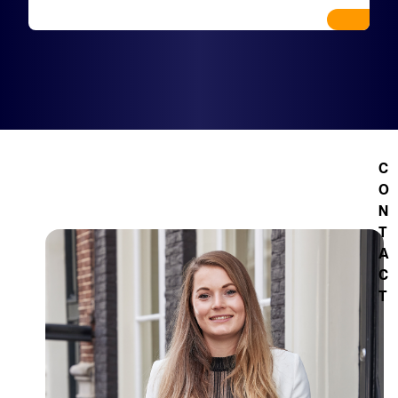
C
O
N
T
A
C
T