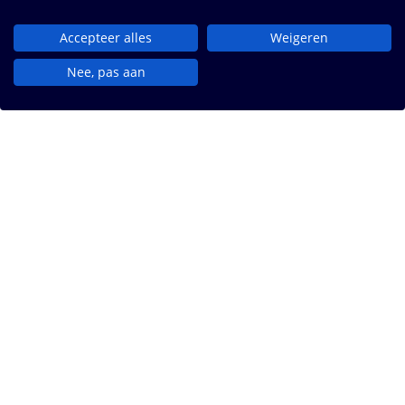
Accepteer alles
Weigeren
Nee, pas aan
iprox. Standaard op maat gemaakt.
iprox. ontwikkelt en implementeert haar suite
voor online dienstverlening. We doen dit voor
het (semi-)publieke domein. Wij creëren een prettige,
laagdrempelige gebruikservaring voor
iedereen. Standaard compleet en compliant. Op maat
voor iedere vraag.