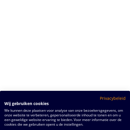
Privacybeleid
Wij gebruiken cookies
We kunnen deze plaatsen voor analyse van onze bezoekersgegevens, om
onze website te verbeteren, gepersonaliseerde inhoud te tonen en om u
een geweldige website-ervaring te bieden. Voor meer informatie over de
cookies die we gebruiken opent u de instellingen.